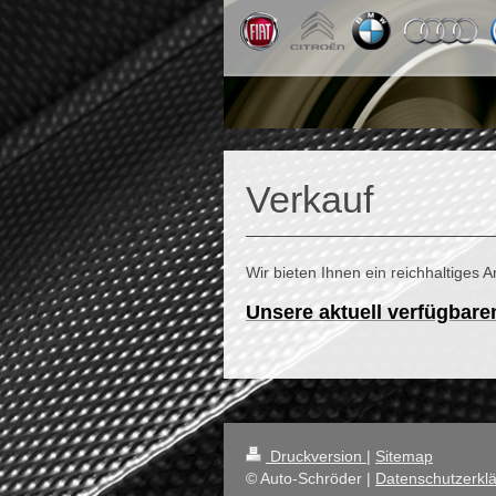
Verkauf
Wir bieten Ihnen ein reichhaltige
Unsere aktuell verfügbaren
Druckversion
|
Sitemap
© Auto-Schröder |
Datenschutzerkl